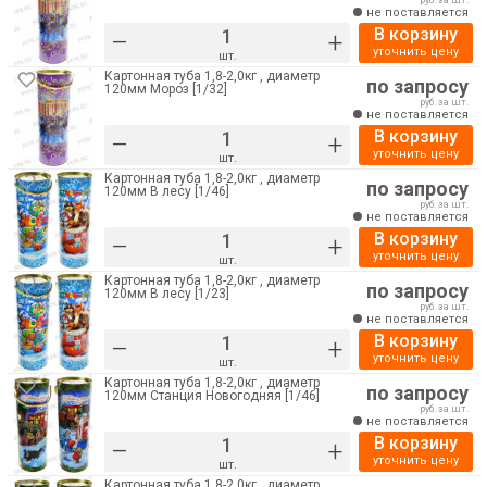
руб. за шт.
не поставляется
В корзину
–
+
уточнить цену
шт.
Картонная туба 1,8-2,0кг , диаметр
по запросу
120мм Мороз [1/32]
руб. за шт.
не поставляется
В корзину
–
+
уточнить цену
шт.
Картонная туба 1,8-2,0кг , диаметр
по запросу
120мм В лесу [1/46]
руб. за шт.
не поставляется
В корзину
–
+
уточнить цену
шт.
Картонная туба 1,8-2,0кг , диаметр
по запросу
120мм В лесу [1/23]
руб. за шт.
не поставляется
В корзину
–
+
уточнить цену
шт.
Картонная туба 1,8-2,0кг , диаметр
по запросу
120мм Станция Новогодняя [1/46]
руб. за шт.
не поставляется
В корзину
–
+
уточнить цену
шт.
Картонная туба 1,8-2,0кг , диаметр